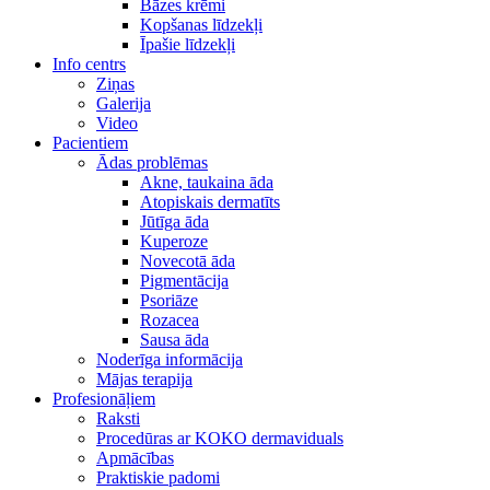
Bāzes krēmi
Kopšanas līdzekļi
Īpašie līdzekļi
Info centrs
Ziņas
Galerija
Video
Pacientiem
Ādas problēmas
Akne, taukaina āda
Atopiskais dermatīts
Jūtīga āda
Kuperoze
Novecotā āda
Pigmentācija
Psoriāze
Rozacea
Sausa āda
Noderīga informācija
Mājas terapija
Profesionāļiem
Raksti
Procedūras ar KOKO dermaviduals
Apmācības
Praktiskie padomi