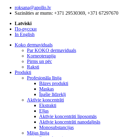
roksana@apollo.lv
Sazināties ar mums: +371 29530369, +371 67297670
Latviski
По-русски
In English
Koko dermaviduals
Par KOKO dermaviduals
Korneoterapija
Pirms un pēc
Raksti
Produkti
Profesionāla līnija
Bāzes produkti
Maskas
Īpašie līdzekļi
Aktīvie koncentrāti
Ekstrakti
Eļļas
Aktīvie koncentrāti liposomās
Aktīvie koncentrāti nanodaļiņās
Monosubstancijas
Mājas līnija