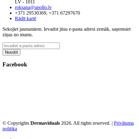
LV - 1011
roksana@apollo.lv
+371 29530369, +371 67297670
Rādīt kartē
Sekojiet jaunumiem. Ievadot jūsu e-pasta adresi zemāk, saņemsiet
ziņas no mums.
Facebook
© Copyrights
Dermaviduals
2026. All rights reserved. |
Privātuma
politika