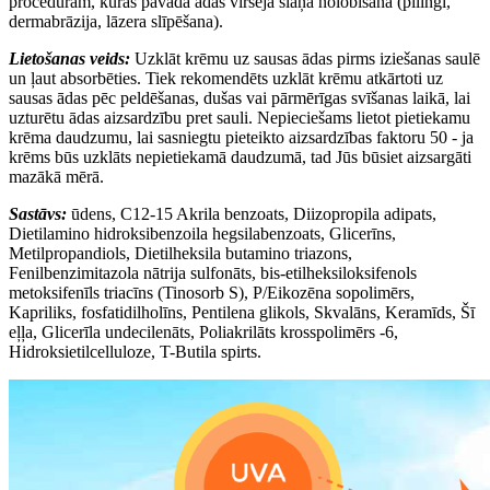
procedūrām, kuras pavada ādas virsējā slāņa nolobīšana (pīlingi,
dermabrāzija, lāzera slīpēšana).
Lietošanas veids:
Uzklāt krēmu uz sausas ādas pirms iziešanas saulē
un ļaut absorbēties. Tiek rekomendēts uzklāt krēmu atkārtoti uz
sausas ādas pēc peldēšanas, dušas vai pārmērīgas svīšanas laikā, lai
uzturētu ādas aizsardzību pret sauli. Nepieciešams lietot pietiekamu
krēma daudzumu, lai sasniegtu pieteikto aizsardzības faktoru 50 - ja
krēms būs uzklāts nepietiekamā daudzumā, tad Jūs būsiet aizsargāti
mazākā mērā.
Sastāvs:
ūdens, C12-15 Akrila benzoats, Diizopropila adipats,
Dietilamino hidroksibenzoila hegsilabenzoats, Glicerīns,
Metilpropandiols, Dietilheksila butamino triazons,
Fenilbenzimitazola nātrija sulfonāts, bis-etilheksiloksifenols
metoksifenīls triacīns (Tinosorb S), P/Eikozēna sopolimērs,
Kapriliks,
fosfatidilholīns
, Pentilena glikols, Skvalāns, Keramīds, Šī
eļļa, Glicerīla undecilenāts, Poliakrilāts krosspolimērs -6,
Hidroksietilcelluloze, T-Butila spirts.