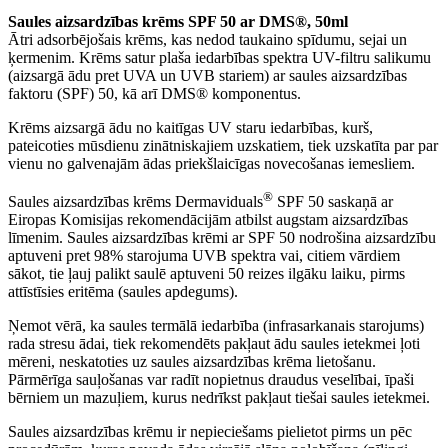
Saules aizsardzības krēms SPF 50 ar DMS®, 50ml
Ātri adsorbējošais krēms, kas nedod taukaino spīdumu, sejai un
ķermenim. Krēms satur plaša iedarbības spektra UV-filtru salikumu
(aizsargā ādu pret UVA un UVB stariem) ar saules aizsardzības
faktoru (SPF) 50, kā arī DMS® komponentus.
Krēms aizsargā ādu no kaitīgas UV staru iedarbības, kurš,
pateicoties mūsdienu zinātniskajiem uzskatiem, tiek uzskatīta par par
vienu no galvenajām ādas priekšlaicīgas novecošanas iemesliem.
®
Saules aizsardzības krēms Dermaviduals
SPF 50 saskaņā ar
Eiropas Komisijas rekomendācijām atbilst augstam aizsardzības
līmenim. Saules aizsardzības krēmi ar SPF 50 nodrošina aizsardzību
aptuveni pret 98% starojuma UVB spektra vai, citiem vārdiem
sākot, tie ļauj palikt saulē aptuveni 50 reizes ilgāku laiku, pirms
attīstīsies eritēma (saules apdegums).
Ņemot vērā, ka saules termālā iedarbība (infrasarkanais starojums)
rada stresu ādai, tiek rekomendēts pakļaut ādu saules ietekmei ļoti
mēreni, neskatoties uz saules aizsardzības krēma lietošanu.
Pārmērīga sauļošanas var radīt nopietnus draudus veselībai, īpaši
bērniem un mazuļiem, kurus nedrīkst pakļaut tiešai saules ietekmei.
Saules aizsardzības krēmu ir nepieciešams pielietot pirms un pēc