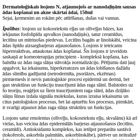
Dermatoloģiskais losjons N, atjaunojošs ar nanodaļiņām sausas
ādas kopšanai un akne skārtai ādai, 150ml
Sejai, ķermenim un rokām pēc attīrīšanas, dušas vai vannas.
Īpašības
:
losjons uz kokosriekstu eļļas un olīveļļas bāzes, kas
iekļautas fosfolipīdu apvalkos (nanodaļiņās), satur ceramīdus,
lecitīnu un mitrinošas piedevas. Lecitīns bagāts ar linolskābi, veicina
ādas lipīdu aizsargbarjeras atjaunošanos. Losjons ir ieteicams
hiperreaktīvas, attaukotas ādas kopšanai. Šis losjons ir izveidots
saskaņā ar korneoterapijas principiem - kompleksā kopšana, kas
balstīta uz ādas raga slāņa stāvokļa normalizāciju. Pētījumu dati ļauj
apgalvot, ka iekaisumu, hiperkeratozes un ādas lobīšanos dažādu
ādas slimību gadījumā (neirodermīta, psoriāzes, ekzēmas)
pirmiemesls ir nevis patoloģiskie procesi epidermā un dermā, bet
gan struktūras un funkciju traucējumi ādas raga slānī. Balstoties uz
šo teoriju, reaģējot uz šiem traucējumiem raga slānī, ādas dziļāko
slāņu šūnas izdala signāla molekulas, kuras izraisa iekaisumu un
citus patoloģiskos procesus, bet lai apturētu šos procesus, pirmkārt,
ir svarīgi atjaunot ādas raga slāņa struktūru un funkcijas.
Losjons satur emolentus (olīveļļu, kokosriekstu eļļu, skvalānu) kā arī
vielas, kas veicina ādas epidermālās barjeras atjaunošanos (lecitīns,
ceramīdi). Antioksidantu komplekss, kas ietilpst preparāta sastāvā
(tokoferols, askorbila palmitāts, askorbīnskābe), pārtver un neitralizē