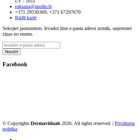
LV - 1011
roksana@apollo.lv
+371 29530369, +371 67297670
Rādīt kartē
Sekojiet jaunumiem. Ievadot jūsu e-pasta adresi zemāk, saņemsiet
ziņas no mums.
Facebook
© Copyrights
Dermaviduals
2026. All rights reserved. |
Privātuma
politika