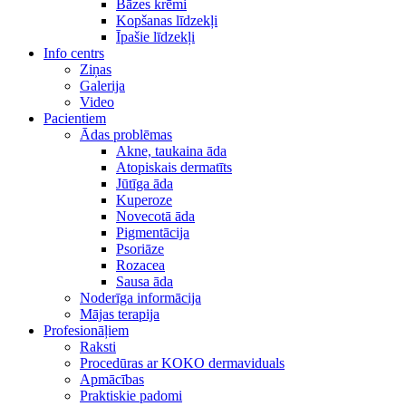
Bāzes krēmi
Kopšanas līdzekļi
Īpašie līdzekļi
Info centrs
Ziņas
Galerija
Video
Pacientiem
Ādas problēmas
Akne, taukaina āda
Atopiskais dermatīts
Jūtīga āda
Kuperoze
Novecotā āda
Pigmentācija
Psoriāze
Rozacea
Sausa āda
Noderīga informācija
Mājas terapija
Profesionāļiem
Raksti
Procedūras ar KOKO dermaviduals
Apmācības
Praktiskie padomi