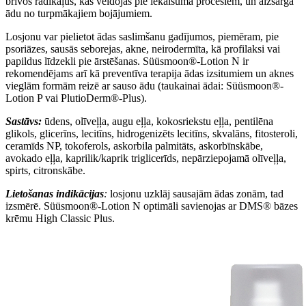
brīvos radikāļus, kas veidojas pie iekaisuma procesiem, un aizsargā
ādu no turpmākajiem bojājumiem.
Losjonu var pielietot ādas saslimšanu gadījumos, piemēram, pie
psoriāzes, sausās seborejas, akne, neirodermīta, kā profilaksi vai
papildus līdzekli pie ārstēšanas.
Süüsmoon®-Lotion N ir
rekomendējams arī kā preventīva terapija ādas izsitumiem un aknes
vieglām formām reizē ar sauso ādu (taukainai ādai: Süüsmoon®-
Lotion P vai PlutioDerm®-Plus).
Sastāvs:
ūdens, olīveļļa, augu eļļa, kokosriekstu eļļa, pentilēna
glikols, glicerīns, lecitīns, hidrogenizēts lecitīns, skvalāns, fitosteroli,
ceramīds NP, tokoferols, askorbila palmitāts, askorbīnskābe,
avokado eļļa, kaprilik/kaprik triglicerīds, nepārziepojamā olīveļļa,
spirts, citronskābe.
Lietošanas indikācijas
:
losjonu uzklāj sausajām ādas zonām, tad
izsmērē. Süüsmoon®-Lotion N optimāli savienojas ar DMS® bāzes
krēmu High Classic Plus.