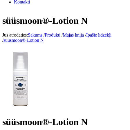
Kontakti
süüsmoon®-Lotion N
Jūs atrodaties:
Sākums
/
Produkti
/
Mājas līnija
/
Īpašie līdzekļi
/
süüsmoon®-Lotion N
süüsmoon®-Lotion N