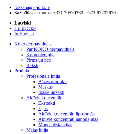
roksana@apollo.lv
Sazināties ar mums: +371 29530369, +371 67297670
Latviski
По-русски
In English
Koko dermaviduals
Par KOKO dermaviduals
Korneoterapija
Pirms un pēc
Raksti
Produkti
Profesionāla līnija
Bāzes produkti
Maskas
Īpašie līdzekļi
Aktīvie koncentrāti
Ekstrakti
Eļļas
Aktīvie koncentrāti liposomās
Aktīvie koncentrāti nanodaļiņās
Monosubstancijas
Mājas līnija