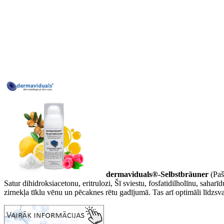
dermaviduals®-Selbstbräuner
(Paš
Satur dihidroksiacetonu, eritrulozi, Šī sviestu, fosfatidilholīnu, saha
zirnekļa tīklu vēnu un pēcaknes rētu gadījumā. Tas arī optimāli līdz