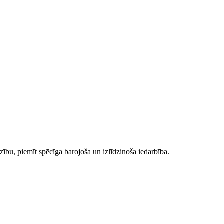
zību, piemīt spēcīga barojoša un izlīdzinoša iedarbība.