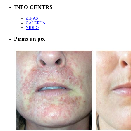
INFO CENTRS
ZIŅAS
GALERIJA
VIDEO
Pirms un pēc