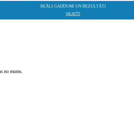
REĀLI GADĪJUMI UN REZULTĀTI
SKATĪT
ņas no mums.