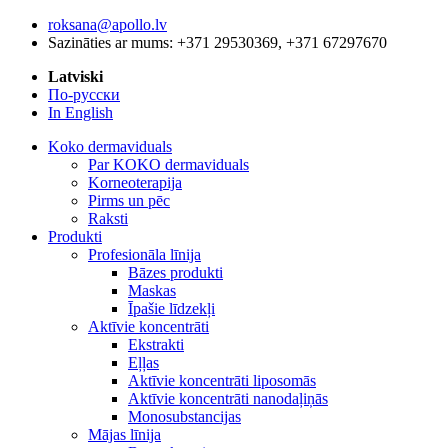
roksana@apollo.lv
Sazināties ar mums: +371 29530369, +371 67297670
Latviski
По-русски
In English
Koko dermaviduals
Par KOKO dermaviduals
Korneoterapija
Pirms un pēc
Raksti
Produkti
Profesionāla līnija
Bāzes produkti
Maskas
Īpašie līdzekļi
Aktīvie koncentrāti
Ekstrakti
Eļļas
Aktīvie koncentrāti liposomās
Aktīvie koncentrāti nanodaļiņās
Monosubstancijas
Mājas līnija