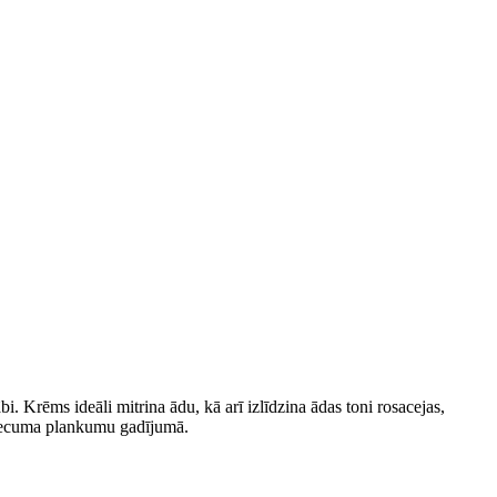
bi.
Krēms ideāli mitrina ādu,
kā arī izlīdzina ādas toni rosacejas,
n vecuma plankumu gadījumā
.