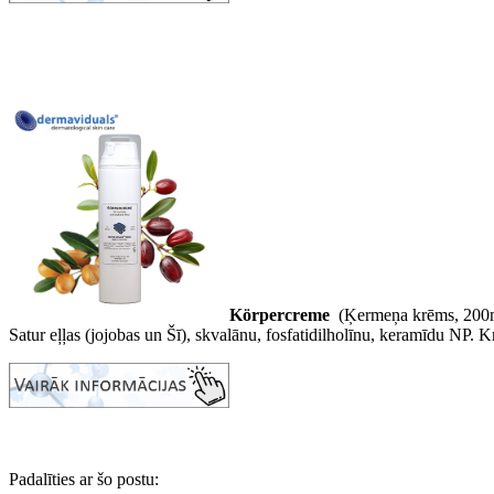
Körpercreme
(Ķermeņa krēms, 200m
Satur eļļas (jojobas un Šī), skvalānu, fosfatidilholīnu, keramīdu NP.
Padalīties ar šo postu: