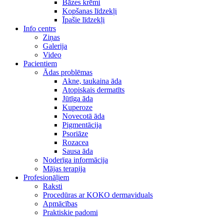
Bāzes krēmi
Kopšanas līdzekļi
Īpašie līdzekļi
Info centrs
Ziņas
Galerija
Video
Pacientiem
Ādas problēmas
Akne, taukaina āda
Atopiskais dermatīts
Jūtīga āda
Kuperoze
Novecotā āda
Pigmentācija
Psoriāze
Rozacea
Sausa āda
Noderīga informācija
Mājas terapija
Profesionāļiem
Raksti
Procedūras ar KOKO dermaviduals
Apmācības
Praktiskie padomi