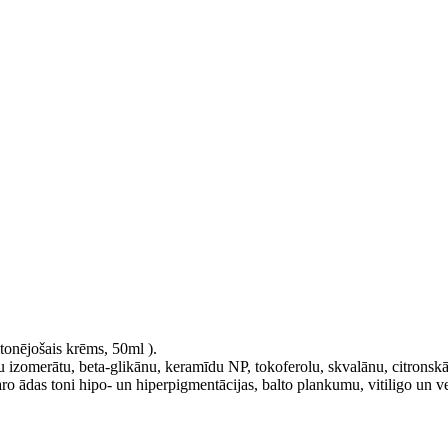
tonējošais krēms, 50ml
).
rīdu izomerātu, beta-glikānu, keramīdu NP, tokoferolu, skvalānu, citronskā
svaro ādas toni hipo- un hiperpigmentācijas, balto plankumu, vitiligo u