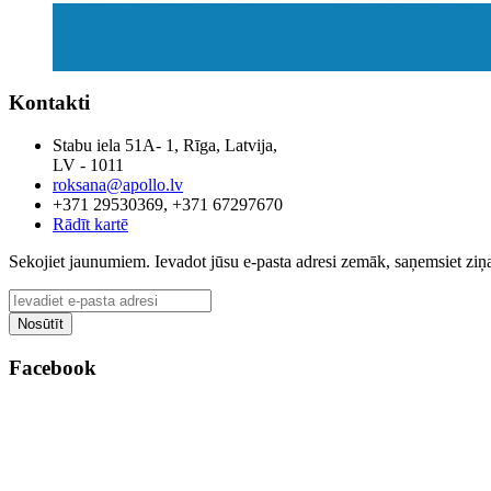
Kontakti
Stabu iela 51A- 1, Rīga, Latvija,
LV - 1011
roksana@apollo.lv
+371 29530369, +371 67297670
Rādīt kartē
Sekojiet jaunumiem. Ievadot jūsu e-pasta adresi zemāk, saņemsiet zi
Facebook