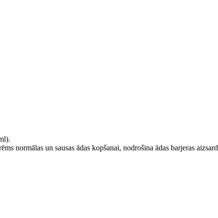
l).
 Krēms normālas un sausas ādas kopšanai,
nodrošina ādas barjeras aizsard