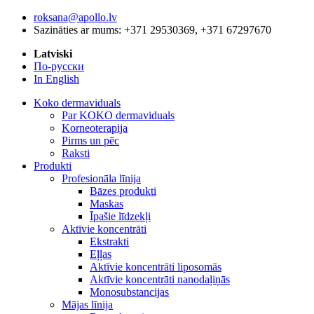
roksana@apollo.lv
Sazināties ar mums: +371 29530369, +371 67297670
Latviski
По-русски
In English
Koko dermaviduals
Par KOKO dermaviduals
Korneoterapija
Pirms un pēc
Raksti
Produkti
Profesionāla līnija
Bāzes produkti
Maskas
Īpašie līdzekļi
Aktīvie koncentrāti
Ekstrakti
Eļļas
Aktīvie koncentrāti liposomās
Aktīvie koncentrāti nanodaļiņās
Monosubstancijas
Mājas līnija