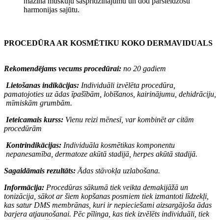
mazina muskuļu saspridzinājumu un dod pārsteidzošu
harmonijas sajūtu.
PROCEDŪRA AR KOSMĒTIKU KOKO DERMAVIDUALS
Rekomendējams vecums procedūrai
:
no 20 gadiem
Lietošanas indikācijas
:
Individuāli izvēlēta procedūra,
pamatojoties uz ādas īpašībām, lobīšanos, kairinājumu, dehidrāciju,
mīmiskām grumbām
.
Ieteicamais kurss
:
Vienu reizi mēnesī, var kombinēt ar citām
procedūrām
Kontrindikācijas
:
Individuāla kosmētikas komponentu
nepanesamība, dermatoze akūtā stadijā, herpes akūtā stadijā
.
Sagaidāmais rezultāts
:
Ādas stāvokļa uzlabošana
.
Informācija
:
Procedūras sākumā tiek veikta demakijāžā un
tonizācija, sākot ar šiem kopšanas posmiem tiek izmantoti līdzekļi,
kas satur DMS membrānas, kuri ir nepieciešami aizsargājoša ādas
barjera atjaunošanai. Pēc pīlinga, kas tiek izvēlēts individuāli, tiek