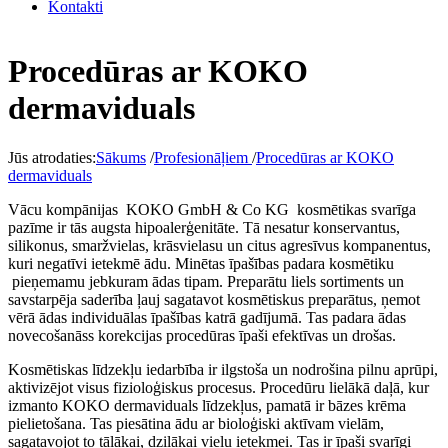
Kontakti
Procedūras ar KOKO
dermaviduals
Jūs atrodaties:
Sākums
/
Profesionāļiem
/
Procedūras ar KOKO
dermaviduals
Vācu kompānijas KOKO GmbH & Co KG kosmētikas svarīga
pazīme ir tās augsta hipoalerģenitāte. Tā nesatur konservantus,
silikonus, smaržvielas, krāsvielasu un citus agresīvus kompanentus,
kuri negatīvi ietekmē ādu. Minētas īpašības padara kosmētiku
pieņemamu jebkuram ādas tipam. Preparātu liels sortiments un
savstarpēja saderība ļauj sagatavot kosmētiskus preparātus, ņemot
vērā ādas individuālas īpašības katrā gadījumā. Tas padara ādas
novecošanāss korekcijas procedūras īpaši efektīvas un drošas.
Kosmētiskas līdzekļu iedarbība ir ilgstoša un nodrošina pilnu aprūpi,
aktivizējot visus fizioloģiskus procesus. Procedūru lielākā daļā, kur
izmanto KOKO dermaviduals līdzekļus, pamatā ir bāzes krēma
pielietošana. Tas piesātina ādu ar bioloģiski aktīvam vielām,
sagatavojot to tālākai, dziļākai vielu ietekmei. Tas ir īpaši svarīgi