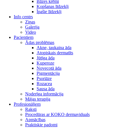
Bāzes krēmi
Kopšanas līdzekļi
Īpašie līdzekļi
Info centrs
Ziņas
Galerija
Video
Pacientiem
Ādas problēmas
Akne, taukaina āda
Atopiskais dermatīts
Jūtīga āda
Kuperoze
Novecotā āda
Pigmentācija
Psoriāze
Rozacea
Sausa āda
Noderīga informācija
Mājas terapija
Profesionāļiem
Raksti
Procedūras ar KOKO dermaviduals
Apmācības
Praktiskie padomi