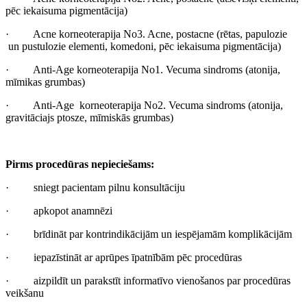
pēc iekaisuma pigmentācija
)
·
Acne korneoterapija No3.
Acne
, postacne (
rētas
, papulozie
un pustulozie
elementi
,
komedoni
, pēc iekaisuma
pigmentācija
)
·
Anti-Age
korneoterapija
No1.
Vecuma sindroms
(
atonija
,
mīmikas grumbas
)
·
Anti-Age
korneoterapija
No2.
Vecuma sindroms
(
atonija
,
gravitāciajs ptosze,
mīmiskās grumbas
)
Pirms procedūras nepieciešams:
·
sniegt pacientam pilnu konsultāciju
·
apkopot anamnēzi
·
brīdināt par kontrindikācijām un iespējamām komplikācijām
·
iepazīstināt ar aprūpes īpatnībām pēc procedūras
·
aizpildīt un parakstīt informatīvo vienošanos par procedūras
veikšanu