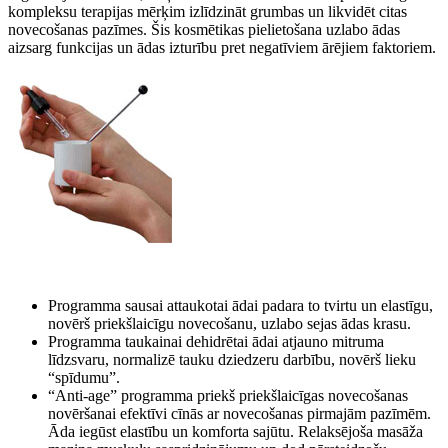
kompleksu terapijas mērķim izlīdzināt grumbas un likvidēt citas
novecošanas pazīmes. Šis kosmētikas pielietošana uzlabo ādas
aizsarg funkcijas un ādas izturību pret negatīviem ārējiem faktoriem.
Programma sausai attaukotai ādai padara to tvirtu un elastīgu,
novērš priekšlaicīgu novecošanu, uzlabo sejas ādas krasu.
Programma taukainai dehidrētai ādai atjauno mitruma
līdzsvaru, normalizē tauku dziedzeru darbību, novērš lieku
“spīdumu”.
“Anti-age” programma priekš priekšlaicīgas novecošanas
novēršanai efektīvi cīnās ar novecošanas pirmajām pazīmēm.
Āda iegūst elastību un komforta sajūtu. Relaksējoša masāža