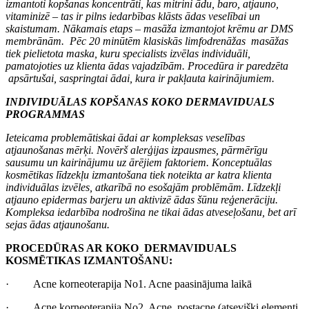
izmantoti kopšanas koncentrāti, kas mitrini ādu, baro, atjauno,
vitaminizē – tas ir pilns iedarbības klāsts ādas veselībai un
skaistumam. Nākamais etaps – masāža izmantojot krēmu ar DMS
membrānām. Pēc 20 minūtēm klasiskās limfodrenāžas masāžas
tiek pielietota maska, kuru specialists izvēlas individuāli,
pamatojoties uz klienta ādas vajadzībām. Procedūra ir paredzēta
apsārtušai, saspringtai ādai, kura ir pakļauta kairinājumiem.
INDIVIDUĀLAS KOPŠANAS KOKO DERMAVIDUALS
PROGRAMMAS
Ieteicama problemātiskai ādai ar kompleksas veselības
atjaunošanas mērķi. Novērš alerģijas izpausmes, pārmērīgu
sausumu un kairinājumu uz ārējiem faktoriem. Konceptuālas
kosmētikas līdzekļu izmantošana tiek noteikta ar katra klienta
individuālas izvēles, atkarībā no esošajām problēmām. Līdzekļi
atjauno epidermas barjeru un aktivizē ādas šūnu reģenerāciju.
Kompleksa iedarbība nodrošina ne tikai ādas atveseļošanu, bet arī
sejas ādas atjaunošanu.
PROCEDŪRAS AR
КОКО
DERMAVIDUALS
KOSMĒTIKAS IZMANTOŠANU
:
·
Acne korneoterapija No1.
Acne paasinājuma laikā
·
Acne korneoterapija No2.
Acne
, postacne (
atsevišķi elementi,