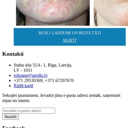
REĀLI GADĪJUMI UN REZULTĀTI
SKATĪT
Kontakti
Stabu iela 51A- 1, Rīga, Latvija,
LV - 1011
roksana@apollo.lv
+371 29530369, +371 67297670
Rādīt kartē
Sekojiet jaunumiem. Ievadot jūsu e-pasta adresi zemāk, saņemsiet
ziņas no mums.