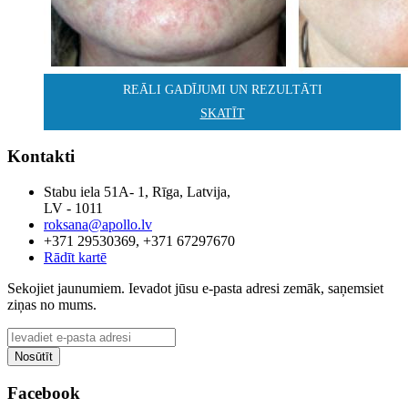
REĀLI GADĪJUMI UN REZULTĀTI
SKATĪT
Kontakti
Stabu iela 51A- 1, Rīga, Latvija,
LV - 1011
roksana@apollo.lv
+371 29530369, +371 67297670
Rādīt kartē
Sekojiet jaunumiem. Ievadot jūsu e-pasta adresi zemāk, saņemsiet
ziņas no mums.
Facebook