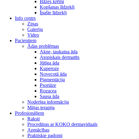
Bāzes krēmi
Kopšanas līdzekļi
Īpašie līdzekļi
Info centrs
Ziņas
Galerija
Video
Pacientiem
Ādas problēmas
Akne, taukaina āda
Atopiskais dermatīts
Jūtīga āda
Kuperoze
Novecotā āda
Pigmentācija
Psoriāze
Rozacea
Sausa āda
Noderīga informācija
Mājas terapija
Profesionāļiem
Raksti
Procedūras ar KOKO dermaviduals
Apmācības
Praktiskie padomi