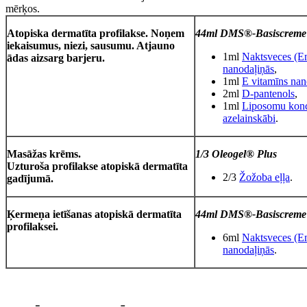
mērķos.
Atopiska dermatīta profilakse. Noņem
44ml DMS®-Basiscreme 
iekaisumus, niezi, sausumu. Atjauno
1ml
Naktsveces (En
ādas aizsarg barjeru.
nanodaļiņās
,
1ml
E vitamīns nan
2ml
D-pantenols
,
1ml
Liposomu konce
azelainskābi
.
Masāžas krēms
.
1/3 Oleogel® Plus
Uzturoša profilakse atopiskā dermatīta
2/3
Žožoba eļļa
.
gadījumā.
Ķermeņa ietīšanas atopiskā dermatīta
44ml DMS®-Basiscreme 
profilaksei.
6ml
Naktsveces (En
nanodaļiņās
.