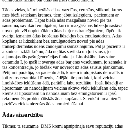
Tādas vielas, kā minerālās eļļas, vazelīns, cerezīns, silikoni, kurus
mēs bieži satiekam krēmos, tiem jābūt izslēgtiem, pacientiem ar
ādas problēmām. Tāpat bieža ādas mazgāšana noved pie tās
sausuma, savukārt emulgatori, kuri ir mazgāšanas līdzekļu sastāvā
noved pie vēl nopietnākiem ādas barjeras traucējumiem, tāpēc tik
svarīgi izmantot ādas kopšanas līdzekļus bez emulgatoriem. Ādas
kopšana ar līdzekļiem bez emulgatoriem noved pie ādas
transepidermālās ūdens zaudējumu samazinājuma. Pat ja pacients ir
aizmirsis uzklāt krēmu, āda nejūtas savilkta un ļoti sausa, jo
atjaunojas tās pašreģenerācijas funkcija. Linolskābe, kas satur
ceramīdu I, jo īpaši ir svarīga ādas barjeras veselumam, jo zemākā ir
tās koncentrācija, jo biežāk var novērot uz ādas sausus plankumus.
Pētījumi parādīja, ka pacientu ādā, kuriem ir atopiskais dermatīts ir
ļoti zems ceramīda I līmenis, tādējādi tie produkti, kuri veicina
linolskābes iekļūšanu ādā, parādīja labu rezultātu. Īpaši līdzekļi ar
liposomām un nanodaļiņām veicina aktīvo vielu iekļūšanu ādā, tāpēc
krēms ar liposomām un nanodaļiņām bez emulgatoriem ir īpaši
rekomendēts problemātiskās ādas kopšanai. Savukārt urea piemīt
pozitīvs efekts niezošas ādas nomierināšanai.
Ādas aizsardzība
Tikmēr, tā saucamie DMS krēmi apstiprināja savu reputāciju ādas