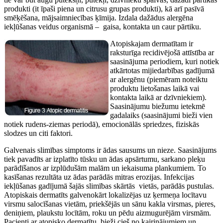
produkti (it īpaši piena un citrusu grupas produkti), kā arī pasīvā
smēķēšana, mājsaimniecības ķīmija. Izdala dažādus alergēna
iekļūšanas veidus organismā – gaisa, kontakta un caur pārtiku.
Atopiskajam dermatītam ir
raksturīga recidivējošā attīstība ar
saasinājuma periodiem, kuri notiek
atkārtotas mijiedarbības gadījumā
ar alergēnu (piemēram noteiktu
produktu lietošanas laikā vai
kontakta laikā ar dzīvniekiem).
Saasinājumu biežumu ietekmē
gadalaiks (saasinājumi bieži vien
notiek rudens-ziemas periodā), emocionālās spriedzes, fiziskās
slodzes un citi faktori.
Galvenais slimības simptoms ir ādas sausums un nieze. Saasinājums
tiek pavadīts ar izplatīto tūsku un ādas apsārtumu, sarkano pleķu
parādīšanos ar izplūdušām malām un iekaisuma plankumiem. To
kasīšanas rezultāta uz ādas parādās mitras erozijas. Infekcijas
iekļūšanas gadījumā šajās slimības skārtās vietās, parādās pustulas.
Atopiskais dermatīts galvenokārt lokalizējas uz ķermeņa locītavu
virsmu salocīšanas vietām, priekšējās un sānu kakla virsmas, pieres,
deniņiem, plaukstu locītām, roku un pēdu aizmugurējām virsmām.
Pacienti ar atopisko dermatītu, bieži cieš no kairinājumiem un