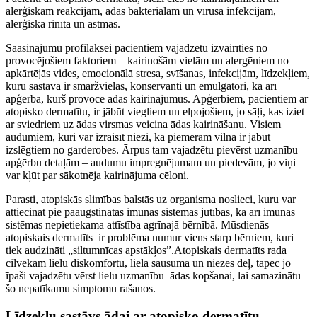
alerģiskām reakcijām, ādas bakteriālām un vīrusa infekcijām,
alerģiskā rinīta un astmas.
Saasinājumu profilaksei pacientiem vajadzētu izvairīties no
provocējošiem faktoriem – kairinošām vielām un alergēniem no
apkārtējās vides, emocionālā stresa, svīšanas, infekcijām, līdzekļiem,
kuru sastāvā ir smaržvielas, konservanti un emulgatori, kā arī
apģērba, kurš provocē ādas kairinājumus. Apģērbiem, pacientiem ar
atopisko dermatītu, ir jābūt viegliem un elpojošiem, jo sāļi, kas iziet
ar sviedriem uz ādas virsmas veicina ādas kairināšanu. Visiem
audumiem, kuri var izraisīt niezi, kā piemēram vilna ir jābūt
izslēgtiem no garderobes. Ārpus tam vajadzētu pievērst uzmanību
apģērbu detaļām – audumu impregnējumam un piedevām, jo viņi
var kļūt par sākotnēja kairinājuma cēloni.
Parasti, atopiskās slimības balstās uz organisma noslieci, kuru var
attiecināt pie paaugstinātās imūnas sistēmas jūtības, kā arī imūnas
sistēmas nepietiekama attīstība agrīnajā bērnībā. Mūsdienās
atopiskais dermatīts ir problēma numur viens starp bērniem, kuri
tiek audzināti „siltumnīcas apstākļos”.Atopiskais dermatīts rada
cilvēkam lielu diskomfortu, liela sausuma un niezes dēļ, tāpēc jo
īpaši vajadzētu vērst lielu uzmanību ādas kopšanai, lai samazinātu
šo nepatīkamu simptomu rašanos.
Līdzekļu sastāvs ādai ar atopisko dermatītu