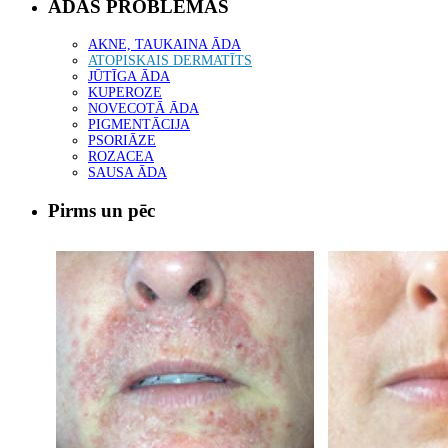
ĀDAS PROBLĒMAS
AKNE, TAUKAINA ĀDA
ATOPISKAIS DERMATĪTS
JŪTĪGA ĀDA
KUPEROZE
NOVECOTĀ ĀDA
PIGMENTĀCIJA
PSORIĀZE
ROZACEA
SAUSA ĀDA
Pirms un pēc