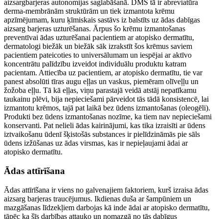
aizsargbarjeras autonomijas saglabāšanā. DMS tā ir abreviatūra
derma-membrānām struktūrām un tiek izmantota krēmu
apzīmējumam, kuru ķīmiskais sastāvs iz balstīts uz ādas dabīgas
aizsarg barjeras uzturēšanas. Ārpus šo krēmu izmantošanas
preventīvai ādas uzturēšanai pacientiem ar atopisko dermatītu,
dermatologi biežāk un biežāk sāk izrakstīt šos krēmus saviem
pacientiem pateicoties to universālumam un iespējai ar aktīvo
koncentrātu palīdzību izveidot individuālu produktu katram
pacientam. Attiecība uz pacientiem, ar atopisko dermatītu, tie var
panest absolūti tīras augu eļļas un vaskus, piemēram olīveļļu un
žožoba eļļu. Tā kā eļļas, viņu parastajā veidā atstāj nepatīkamu
taukainu plēvi, bija nepieciešami pārveidot tās tādā konsistencē, lai
izmantotu krēmos, tajā pat laikā bez ūdens izmantošanas (oleogēli).
Produkti bez ūdens izmantošanas nozīme, ka tiem nav nepieciešami
konservanti. Pat nelieli ādas kairinājumi, kas tika izraisīti ar ūdens
iztvaikošanu ūdenī šķistošās substances ir pielīdzināmās pie sāls
ūdens izžūšanas uz ādas virsmas, kas ir nepieļaujami ādai ar
atopisko dermatītu.
Ādas attīrīšana
Ādas attīrīšana ir viens no galvenajiem faktoriem, kurš izraisa ādas
aizsarg barjeras traucējumus. Ikdienas duša ar šampūniem un
mazgāšanas līdzekļiem darbojas kā inde ādai ar atopisko dermatītu,
tāpēc ka šīs darbības attauko un nomazgā no tās dabīgus