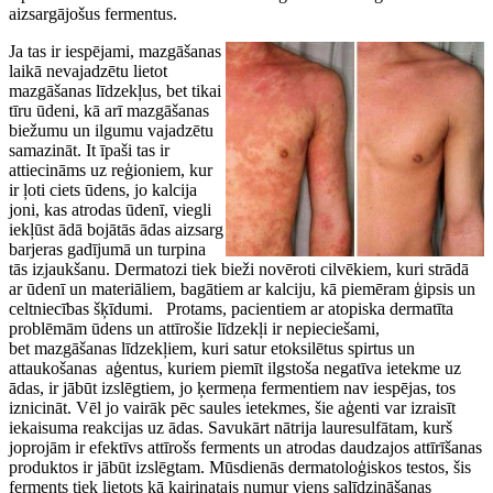
aizsargājošus fermentus.
Ja tas ir iespējami, mazgāšanas
laikā nevajadzētu lietot
mazgāšanas līdzekļus, bet tikai
tīru ūdeni, kā arī mazgāšanas
biežumu un ilgumu vajadzētu
samazināt. It īpaši tas ir
attiecināms uz reģioniem, kur
ir ļoti ciets ūdens, jo kalcija
joni, kas atrodas ūdenī, viegli
iekļūst ādā bojātās ādas aizsarg
barjeras gadījumā un turpina
tās izjaukšanu. Dermatozi tiek bieži novēroti cilvēkiem, kuri strādā
ar ūdenī un materiāliem, bagātiem ar kalciju, kā piemēram ģipsis un
celtniecības šķīdumi. Protams, pacientiem ar atopiska dermatīta
problēmām ūdens un attīrošie līdzekļi ir nepieciešami,
bet mazgāšanas līdzekļiem, kuri satur etoksilētus spirtus un
attaukošanas aģentus, kuriem piemīt ilgstoša negatīva ietekme uz
ādas, ir jābūt izslēgtiem, jo ķermeņa fermentiem nav iespējas, tos
iznicināt. Vēl jo vairāk pēc saules ietekmes, šie aģenti var izraisīt
iekaisuma reakcijas uz ādas. Savukārt nātrija lauresulfātam, kurš
joprojām ir efektīvs attīrošs ferments un atrodas daudzajos attīrīšanas
produktos ir jābūt izslēgtam. Mūsdienās dermatoloģiskos testos, šis
ferments tiek lietots kā kairinatajs numur viens salīdzināšanas