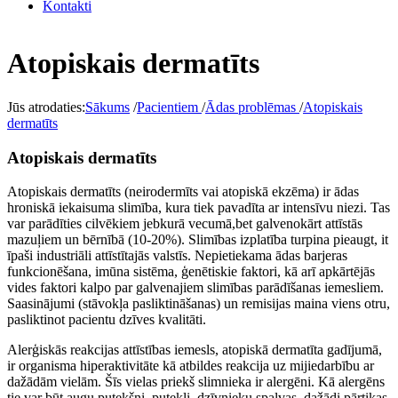
Kontakti
Atopiskais dermatīts
Jūs atrodaties:
Sākums
/
Pacientiem
/
Ādas problēmas
/
Atopiskais
dermatīts
Atopiskais dermatīts
Atopiskais dermatīts (neirodermīts vai atopiskā ekzēma) ir ādas
hroniskā iekaisuma slimība, kura tiek pavadīta ar intensīvu niezi. Tas
var parādīties cilvēkiem jebkurā vecumā,bet galvenokārt attīstās
mazuļiem un bērnībā (10-20%). Slimības izplatība turpina pieaugt, it
īpaši industriāli attīstītajās valstīs. Nepietiekama ādas barjeras
funkcionēšana, imūna sistēma, ģenētiskie faktori, kā arī apkārtējās
vides faktori kalpo par galvenajiem slimības parādīšanas iemesliem.
Saasinājumi (stāvokļa pasliktināšanas) un remisijas maina viens otru,
pasliktinot pacientu dzīves kvalitāti.
Alerģiskās reakcijas attīstības iemesls, atopiskā dermatīta gadījumā,
ir organisma hiperaktivitāte kā atbildes reakcija uz mijiedarbību ar
dažādām vielām. Šīs vielas priekš slimnieka ir alergēni. Kā alergēns
tie var būt augu putekšņi, putekļi, dzīvnieku spalvas, dažādi pārtikas