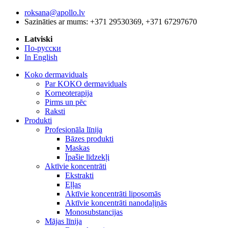
roksana@apollo.lv
Sazināties ar mums: +371 29530369, +371 67297670
Latviski
По-русски
In English
Koko dermaviduals
Par KOKO dermaviduals
Korneoterapija
Pirms un pēc
Raksti
Produkti
Profesionāla līnija
Bāzes produkti
Maskas
Īpašie līdzekļi
Aktīvie koncentrāti
Ekstrakti
Eļļas
Aktīvie koncentrāti liposomās
Aktīvie koncentrāti nanodaļiņās
Monosubstancijas
Mājas līnija