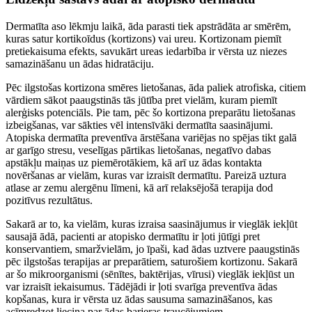
Dermatīta aso lēkmju laikā, āda parasti tiek apstrādāta ar smērēm,
kuras satur kortikoīdus (kortizons) vai ureu. Kortizonam piemīt
pretiekaisuma efekts, savukārt ureas iedarbība ir vērsta uz niezes
samazināšanu un ādas hidratāciju.
Pēc ilgstošas kortizona smēres lietošanas, āda paliek atrofiska, citiem
vārdiem sākot paaugstinās tās jūtība pret vielām, kuram piemīt
alerģisks potenciāls. Pie tam, pēc šo kortizona preparātu lietošanas
izbeigšanas, var sākties vēl intensīvāki dermatīta saasinājumi.
Atopiska dermatīta preventīva ārstēšana variējas no spējas tikt galā
ar garīgo stresu, veselīgas pārtikas lietošanas, negatīvo dabas
apstākļu maiņas uz piemērotākiem, kā arī uz ādas kontakta
novēršanas ar vielām, kuras var izraisīt dermatītu. Pareizā uztura
atlase ar zemu alergēnu līmeni, kā arī relaksējošā terapija dod
pozitīvus rezultātus.
Sakarā ar to, ka vielām, kuras izraisa saasinājumus ir vieglāk iekļūt
sausajā ādā, pacienti ar atopisko dermatītu ir ļoti jūtīgi pret
konservantiem, smaržvielām, jo īpaši, kad ādas uztvere paaugstinās
pēc ilgstošas terapijas ar preparātiem, saturošiem kortizonu. Sakarā
ar šo mikroorganismi (sēnītes, baktērijas, vīrusi) vieglāk iekļūst un
var izraisīt iekaisumus. Tādējādi ir ļoti svarīga preventīva ādas
kopšanas, kura ir vērsta uz ādas sausuma samazināšanos, kas
acīmredzot liecina par ādas barjeras traucējumiem.