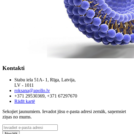
Kontakti
Stabu iela 51A- 1, Rīga, Latvija,
LV - 1011
roksana@apollo.lv
+371 29530369, +371 67297670
Rādīt kartē
Sekojiet jaunumiem. Ievadot jūsu e-pasta adresi zemāk, saņemsiet
ziņas no mums.