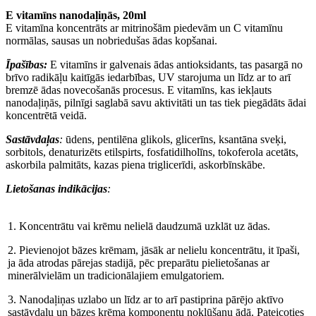
E vitamīns nanodaļiņās, 20ml
E vitamīna koncentrāts ar mitrinošām piedevām un C vitamīnu
normālas, sausas un nobriedušas ādas kopšanai.
Īpašības:
E vitamīns ir galvenais ādas antioksidants, tas pasargā no
brīvo radikāļu kaitīgās iedarbības, UV starojuma un līdz ar to arī
bremzē ādas novecošanās procesus. E vitamīns, kas iekļauts
nanodaļiņās, pilnīgi saglabā savu aktivitāti un tas tiek piegādāts ādai
koncentrētā veidā.
Sastāvdaļas
:
ūdens, pentilēna glikols, glicerīns, ksantāna sveķi,
sorbitols, denaturizēts etilspirts,
fosfatidilholīns
, tokoferola acetāts,
askorbila palmitāts, kazas piena triglicerīdi, askorbīnskābe.
Lietošanas indikācijas
:
1. Koncentrātu vai krēmu nelielā daudzumā uzklāt uz ādas.
2. Pievienojot bāzes krēmam, jāsāk ar nelielu koncentrātu, it īpaši,
ja āda atrodas pārejas stadijā, pēc preparātu pielietošanas ar
minerālvielām un tradicionālajiem emulgatoriem.
3. Nanodaļiņas uzlabo un līdz ar to arī pastiprina pārējo aktīvo
sastāvdaļu un bāzes krēma komponentu nokļūšanu ādā. Pateicoties