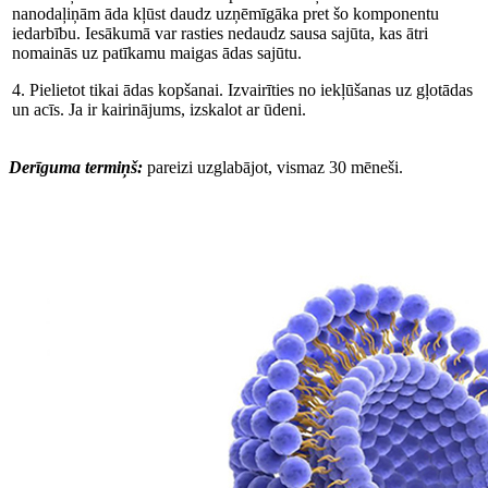
nanodaļiņām āda kļūst daudz uzņēmīgāka pret šo komponentu
iedarbību. Iesākumā var rasties nedaudz sausa sajūta, kas ātri
nomainās uz patīkamu maigas ādas sajūtu.
4. Pielietot tikai ādas kopšanai. Izvairīties no iekļūšanas uz gļotādas
un acīs. Ja ir kairinājums, izskalot ar ūdeni.
Derīguma termiņš:
pareizi uzglabājot, vismaz 30 mēneši.