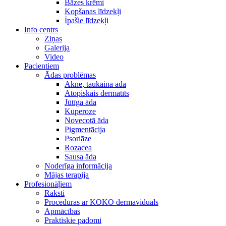
Bāzes krēmi
Kopšanas līdzekļi
Īpašie līdzekļi
Info centrs
Ziņas
Galerija
Video
Pacientiem
Ādas problēmas
Akne, taukaina āda
Atopiskais dermatīts
Jūtīga āda
Kuperoze
Novecotā āda
Pigmentācija
Psoriāze
Rozacea
Sausa āda
Noderīga informācija
Mājas terapija
Profesionāļiem
Raksti
Procedūras ar KOKO dermaviduals
Apmācības
Praktiskie padomi