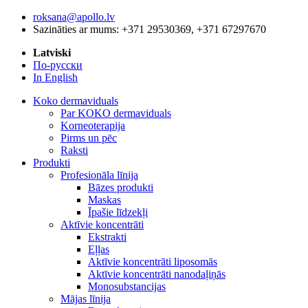
roksana@apollo.lv
Sazināties ar mums: +371 29530369, +371 67297670
Latviski
По-русски
In English
Koko dermaviduals
Par KOKO dermaviduals
Korneoterapija
Pirms un pēc
Raksti
Produkti
Profesionāla līnija
Bāzes produkti
Maskas
Īpašie līdzekļi
Aktīvie koncentrāti
Ekstrakti
Eļļas
Aktīvie koncentrāti liposomās
Aktīvie koncentrāti nanodaļiņās
Monosubstancijas
Mājas līnija