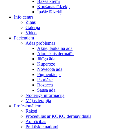
Bāzes krēmi
Kopšanas līdzekļi
Īpašie līdzekļi
Info centrs
Ziņas
Galerija
Video
Pacientiem
Ādas problēmas
Akne, taukaina āda
Atopiskais dermatīts
Jūtīga āda
Kuperoze
Novecotā āda
Pigmentācija
Psoriāze
Rozacea
Sausa āda
Noderīga informācija
Mājas terapija
Profesionāļiem
Raksti
Procedūras ar KOKO dermaviduals
Apmācības
Praktiskie padomi