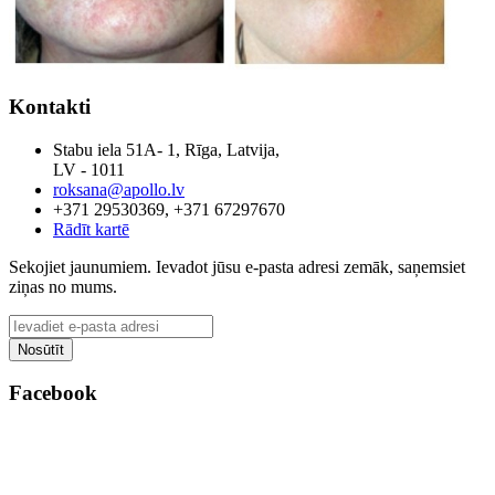
Kontakti
Stabu iela 51A- 1, Rīga, Latvija,
LV - 1011
roksana@apollo.lv
+371 29530369, +371 67297670
Rādīt kartē
Sekojiet jaunumiem. Ievadot jūsu e-pasta adresi zemāk, saņemsiet
ziņas no mums.
Facebook