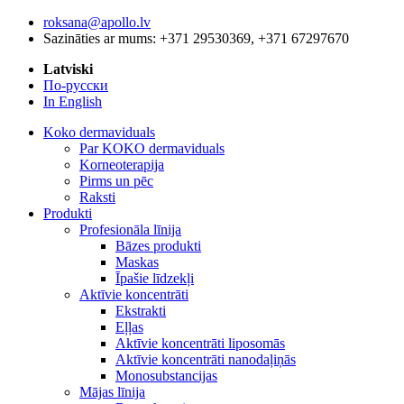
roksana@apollo.lv
Sazināties ar mums: +371 29530369, +371 67297670
Latviski
По-русски
In English
Koko dermaviduals
Par KOKO dermaviduals
Korneoterapija
Pirms un pēc
Raksti
Produkti
Profesionāla līnija
Bāzes produkti
Maskas
Īpašie līdzekļi
Aktīvie koncentrāti
Ekstrakti
Eļļas
Aktīvie koncentrāti liposomās
Aktīvie koncentrāti nanodaļiņās
Monosubstancijas
Mājas līnija