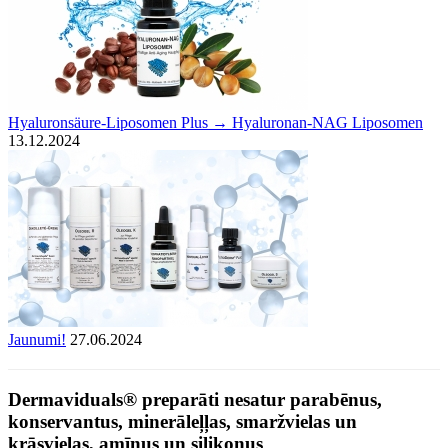
Hyaluronsäure-Liposomen Plus → Hyaluronan-NAG Liposomen
13.12.2024
Jaunumi!
27.06.2024
Dermaviduals® preparāti nesatur parabēnus,
konservantus, minerāleļļas, smaržvielas un
krāsvielas, amīnus un silikonus