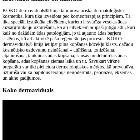
KOKO dermaviduals® līnija tā ir novatoriska dermatoloģiskā
kosmētika, kura tika izveidota pēc korneoterapijas principiem. Tā
tika speciāli izstrādāta cilvēkiem, kuriem ir svarīga veselas ādas
aizsargfunkciju uzturēšana, kā arī cilvēkiem ar īpaši jūtīgu ādu, kuri
kaiš no dažādām ādas patoloģijām, jo tā atjauno ādas barjeru
sistēmas, kā arī aktivizē pašu reģenerācijas procesus. KOKO
dermaviduals® līnijā ietilpst pilns kopšanas līdzekļu klāsts, dažādu
kosmētisko uzdevumu risināšanai – attīrīšana, tonizēšana,
atjaunošana, taukainas ādas kopšana, sausas un dehidrētas ādas
kopšana, ādas kopšanas ziemas laikā un t.t. Savukārt virkne
preparātu var tikt pielietota dermatoloģiskos mērķos, kā preventīva,
uzturoša vai kā papildus terapija neirodermīta, psoriāzes, ekzēmas
un akne gadījumos.
Koko dermaviduals