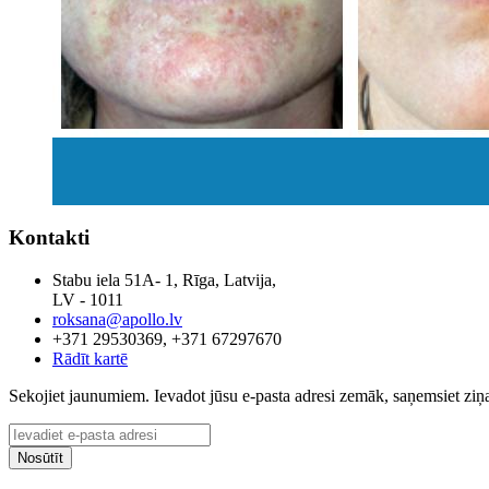
Kontakti
Stabu iela 51A- 1, Rīga, Latvija,
LV - 1011
roksana@apollo.lv
+371 29530369, +371 67297670
Rādīt kartē
Sekojiet jaunumiem. Ievadot jūsu e-pasta adresi zemāk, saņemsiet zi