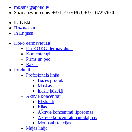
roksana@apollo.lv
Sazināties ar mums: +371 29530369, +371 67297670
Latviski
По-русски
In English
Koko dermaviduals
Par KOKO dermaviduals
Korneoterapija
Pirms un pēc
Raksti
Produkti
Profesionāla līnija
Bāzes produkti
Maskas
Īpašie līdzekļi
Aktīvie koncentrāti
Ekstrakti
Eļļas
Aktīvie koncentrāti liposomās
Aktīvie koncentrāti nanodaļiņās
Monosubstancijas
Mājas līnija