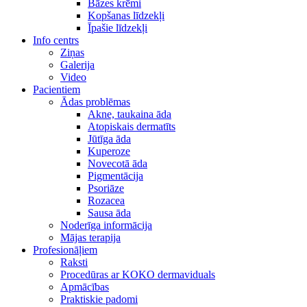
Bāzes krēmi
Kopšanas līdzekļi
Īpašie līdzekļi
Info centrs
Ziņas
Galerija
Video
Pacientiem
Ādas problēmas
Akne, taukaina āda
Atopiskais dermatīts
Jūtīga āda
Kuperoze
Novecotā āda
Pigmentācija
Psoriāze
Rozacea
Sausa āda
Noderīga informācija
Mājas terapija
Profesionāļiem
Raksti
Procedūras ar KOKO dermaviduals
Apmācības
Praktiskie padomi