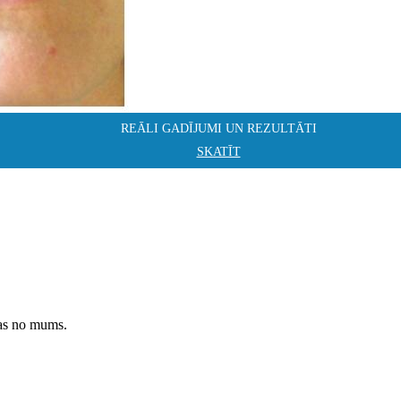
REĀLI GADĪJUMI UN REZULTĀTI
SKATĪT
ņas no mums.