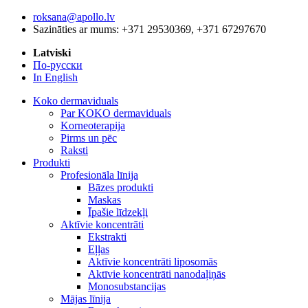
roksana@apollo.lv
Sazināties ar mums: +371 29530369, +371 67297670
Latviski
По-русски
In English
Koko dermaviduals
Par KOKO dermaviduals
Korneoterapija
Pirms un pēc
Raksti
Produkti
Profesionāla līnija
Bāzes produkti
Maskas
Īpašie līdzekļi
Aktīvie koncentrāti
Ekstrakti
Eļļas
Aktīvie koncentrāti liposomās
Aktīvie koncentrāti nanodaļiņās
Monosubstancijas
Mājas līnija