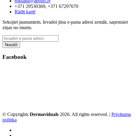
roksana@apollo.lv
+371 29530369, +371 67297670
Rādīt kartē
Sekojiet jaunumiem. Ievadot jūsu e-pasta adresi zemāk, saņemsiet
ziņas no mums.
Facebook
© Copyrights
Dermaviduals
2026. All rights reserved. |
Privātuma
politika