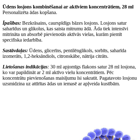
Ūdens losjons kombinēšanai ar aktīviem koncentrātiem, 28 ml
Personalizēta ādas kopšana.
Īpašības:
Bezkrāsains, caurspīdīgs bāzes losjons. Losjons satur
saharīdus un glikolus, kas saista mitrumu ādā. Āda tiek intensīvi
mitrināta un absorbē pievienotās aktīvās vielas, kurām piemīt
specifiska iedarbība.
Sastāvdaļas:
Ūdens, glicerīns, pentilēnglikols, sorbīts, saharīda
izomerāts, 1,2-heksāndiols, citronskābe, nātrija citrāts.
Lietošanas indikācijas
:
30 ml apjomīgs flakons satur 28 ml losjona,
ko var papildināt ar 2 ml aktīvo vielu koncentrātiem. Pēc
koncentrātu pievienošanas maisījumu īsi sakratit. Pagatavoto losjonu
uzsmidzina uz attīrītas ādas un iemasē ar apļveida kustībām.