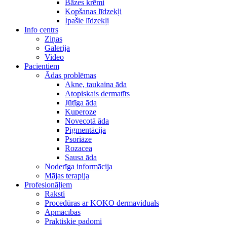
Bāzes krēmi
Kopšanas līdzekļi
Īpašie līdzekļi
Info centrs
Ziņas
Galerija
Video
Pacientiem
Ādas problēmas
Akne, taukaina āda
Atopiskais dermatīts
Jūtīga āda
Kuperoze
Novecotā āda
Pigmentācija
Psoriāze
Rozacea
Sausa āda
Noderīga informācija
Mājas terapija
Profesionāļiem
Raksti
Procedūras ar KOKO dermaviduals
Apmācības
Praktiskie padomi