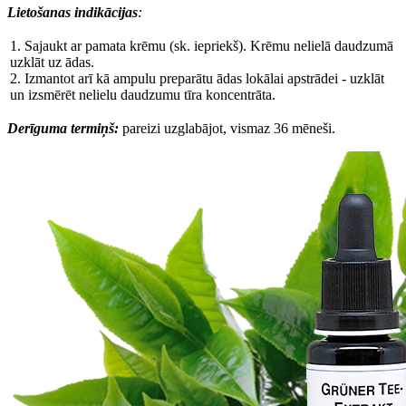
Lietošanas indikācijas
:
1. Sajaukt ar pamata krēmu (sk. iepriekš). Krēmu nelielā daudzumā
uzklāt uz ādas.
2. Izmantot arī kā ampulu preparātu ādas lokālai apstrādei - uzklāt
un izsmērēt nelielu daudzumu tīra koncentrāta.
Derīguma termiņš:
pareizi uzglabājot, vismaz 36 mēneši.