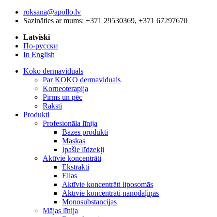
roksana@apollo.lv
Sazināties ar mums: +371 29530369, +371 67297670
Latviski
По-русски
In English
Koko dermaviduals
Par KOKO dermaviduals
Korneoterapija
Pirms un pēc
Raksti
Produkti
Profesionāla līnija
Bāzes produkti
Maskas
Īpašie līdzekļi
Aktīvie koncentrāti
Ekstrakti
Eļļas
Aktīvie koncentrāti liposomās
Aktīvie koncentrāti nanodaļiņās
Monosubstancijas
Mājas līnija