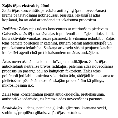
Zaļās tējas ekstrakts, 20ml
Zaļās tējas koncentrāts paredzēts anti-aging (pret novecošanas)
krēma pagatavošanai nobriedušas, prasīgas, iekaisušas ādas
kopšanai, kā arī ādai ar tendenci uz iekaisuma procesiem.
Īpašības:
Zaļās tējas ūdens koncentrāts ar mitrinošām piedevām.
Galvenās zaļās tējas sastāvdaļas ir polifenoli - dabīgie antioksidanti,
kuru aktivitāte vairākas reizes pārsniedz E vitamīna iedarbību. Zaļās
tējas pamata polifenoli ir katehīni, kuriem piemīt antioksidējoša un
pretiekaisuma iedarbība. Saskaņā ar veselu virkni pētījumu katehīni
ir efektīvi aģenti cīņā pret iekaisumiem un ādas audzējiem.
Ādas novecošanā liela loma ir brīvajiem radikāļiem. Zaļās tējas
antioksidanti neitralizē brīvos radikāļus, palēnina ādas novecošanās
procesus un pasargā ādu no kaitīgiem faktoriem. Zaļās tējas
polifenoli ļoti labi nomierina sakairinātu ādu, tādējādi ir ieteicama to
pielietošana pēc tādām kosmētiskajām procedūrām kā pīlings,
mikroslīpēšana u.c.
Zaļās tējas koncentrātam piemīt antioksidējoša, pretiekaisuma,
antiseptiska iedarbība, tas bremzē ādas novecošanas pazīmes.
Sastāvdaļas
:
ūdens, pentilēna glikols, glicerīns, ksantāna sveķi,
sorbitols, propilēna glikols, zaļās tējas ekstrakts.