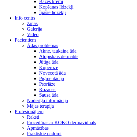
Bāzes krēmi
Kopšanas līdzekļi
Īpašie līdzekļi
Info centrs
Ziņas
Galerija
Video
Pacientiem
Ādas problēmas
Akne, taukaina āda
Atopiskais dermatīts
Jūtīga āda
Kuperoze
Novecotā āda
Pigmentācija
Psoriāze
Rozacea
Sausa āda
Noderīga informācija
Mājas terapija
Profesionāļiem
Raksti
Procedūras ar KOKO dermaviduals
Apmācības
Praktiskie padomi