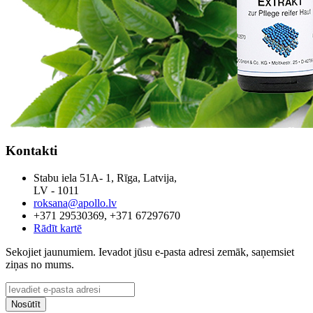
Kontakti
Stabu iela 51A- 1, Rīga, Latvija,
LV - 1011
roksana@apollo.lv
+371 29530369, +371 67297670
Rādīt kartē
Sekojiet jaunumiem. Ievadot jūsu e-pasta adresi zemāk, saņemsiet
ziņas no mums.