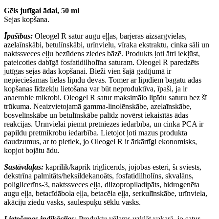
Gēls jutīgai ādai, 50 ml
Sejas kopšana.
Īpašības:
Oleogel R satur augu eļļas, barjeras aizsargvielas,
azelaīnskābi, betulīnskābi, urīnvielu, vīraka ekstraktu, cinka sāli un
naktssveces eļļu bezūdens ziedes bāzē. Produkts ļoti ātri iekļūst,
pateicoties dabīgā fosfatidilholīna saturam. Oleogel R paredzēts
jutīgas sejas ādas kopšanai. Bieži vien šajā gadījumā ir
nepieciešamas lielas lipīdu devas. Tomēr ar lipīdiem bagātu ādas
kopšanas līdzekļu lietošana var būt neproduktīva, īpaši, ja ir
anaerobie mikrobi. Oleogel R satur maksimālo lipīdu saturu bez šī
trūkuma. Neaizvietojamā gamma-linolēnskābe, azelaīnskābe,
bosvelīnskābe un betulīnskābe palīdz novērst iekaisītās ādas
reakcijas. Urīnvielai piemīt pretniezes iedarbība, un cinka PCA ir
papildu pretmikrobu iedarbība. Lietojot ļoti mazus produkta
daudzumus, ar to pietiek, jo Oleogel R ir ārkārtīgi ekonomisks,
kopjot bojātu ādu.
Sastāvdaļas:
kaprilik/kaprik triglicerīds, jojobas esteri, šī sviests,
dekstrīna palmitāts/heksildekanoāts, fosfatidilholīns, skvalāns,
poliglicerīns-3, naktssveces eļļa, diizopropiladipāts, hidrogenēta
augu eļļa, betacīdābola eļļa, betacēla eļļa, serkulīnskābe, urīnviela,
akāciju ziedu vasks, saulespuķu sēklu vasks.
Lietošanas indikācijas
:
Produktu vēlams uzklāt vakarā, jo satur