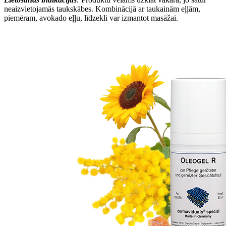
neaizvietojamās taukskābes. Kombinācijā ar taukainām eļļām,
piemēram, avokado eļļu, līdzekli var izmantot masāžai.