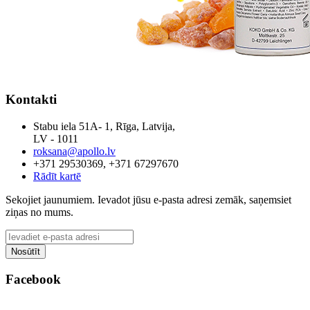
Kontakti
Stabu iela 51A- 1, Rīga, Latvija,
LV - 1011
roksana@apollo.lv
+371 29530369, +371 67297670
Rādīt kartē
Sekojiet jaunumiem. Ievadot jūsu e-pasta adresi zemāk, saņemsiet
ziņas no mums.
Facebook