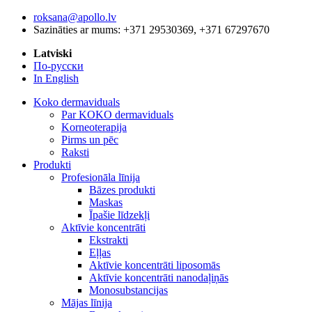
roksana@apollo.lv
Sazināties ar mums: +371 29530369, +371 67297670
Latviski
По-русски
In English
Koko dermaviduals
Par KOKO dermaviduals
Korneoterapija
Pirms un pēc
Raksti
Produkti
Profesionāla līnija
Bāzes produkti
Maskas
Īpašie līdzekļi
Aktīvie koncentrāti
Ekstrakti
Eļļas
Aktīvie koncentrāti liposomās
Aktīvie koncentrāti nanodaļiņās
Monosubstancijas
Mājas līnija