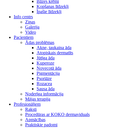
Bāzes krēmi
Kopšanas līdzekļi
Īpašie līdzekļi
Info centrs
Ziņas
Galerija
Video
Pacientiem
Ādas problēmas
Akne, taukaina āda
Atopiskais dermatīts
Jūtīga āda
Kuperoze
Novecotā āda
Pigmentācija
Psoriāze
Rozacea
Sausa āda
Noderīga informācija
Mājas terapija
Profesionāļiem
Raksti
Procedūras ar KOKO dermaviduals
Apmācības
Praktiskie padomi