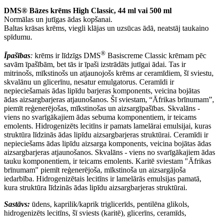
DMS® Bāzes krēms High Classic, 44 ml vai 500 ml
Normālas un jutīgas ādas kopšanai.
Baltas krāsas krēms, viegli klājas un uzsūcas ādā, neatstāj taukaino
spīdumu.
®
Īpašības
:
krēms ir līdzīgs DMS
Basiscreme Classic krēmam pēc
savām īpašībām, bet tās ir īpaši izstrādāts jutīgai ādai. Tas ir
mitrinošs, mīkstinošs un atjaunojošs krēms ar ceramīdiem, šī sviestu,
skvalānu un glicerīnu, nesatur emulgatorus. Ceramīdi ir
nepieciešamais ādas lipīdu barjeras komponents, veicina bojātas
ādas aizsargbarjeras atjaunošanos. Šī sviestam, “Āfrikas brīnumam”,
piemīt reģenerējošas, mīkstinošas un aizsargīpašības. Skvalāns -
viens no svarīgākajiem ādas sebuma komponentiem, ir teicams
emolents. Hidrogenizēts lecitīns ir pamats lamelārai emulsijai, kuras
struktūra līdzinās ādas lipīdu aizsargbarjeras struktūrai. Ceramīdi ir
nepieciešams ādas lipīdu aizsarga komponents, veicina bojātas ādas
aizsargbarjeras atjaunošanos. Skvalāns - viens no svarīgākajiem ādas
tauku komponentiem, ir teicams emolents. Karitē sviestam "Āfrikas
brīnumam" piemīt reģenerējoša, mīkstinoša un aizsargājoša
iedarbība. Hidrogenizētais lecitīns ir lamelārās emulsijas pamatā,
kura struktūra līdzinās ādas lipīdu aizsargbarjeras struktūrai.
Sastāvs:
ūdens, kaprilik/kaprik triglicerīds, pentilēna glikols,
hidrogenizēts lecitīns, šī sviests (karitē), glicerīns, ceramīds,