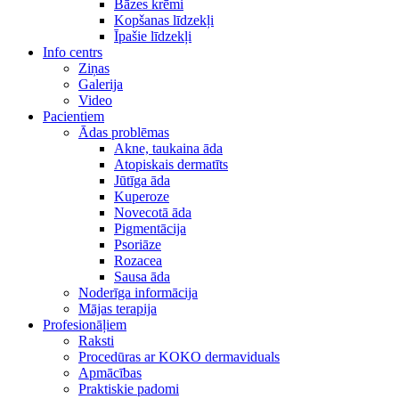
Bāzes krēmi
Kopšanas līdzekļi
Īpašie līdzekļi
Info centrs
Ziņas
Galerija
Video
Pacientiem
Ādas problēmas
Akne, taukaina āda
Atopiskais dermatīts
Jūtīga āda
Kuperoze
Novecotā āda
Pigmentācija
Psoriāze
Rozacea
Sausa āda
Noderīga informācija
Mājas terapija
Profesionāļiem
Raksti
Procedūras ar KOKO dermaviduals
Apmācības
Praktiskie padomi