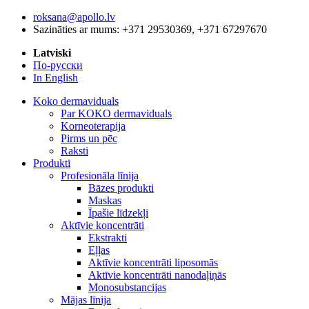
roksana@apollo.lv
Sazināties ar mums: +371 29530369, +371 67297670
Latviski
По-русски
In English
Koko dermaviduals
Par KOKO dermaviduals
Korneoterapija
Pirms un pēc
Raksti
Produkti
Profesionāla līnija
Bāzes produkti
Maskas
Īpašie līdzekļi
Aktīvie koncentrāti
Ekstrakti
Eļļas
Aktīvie koncentrāti liposomās
Aktīvie koncentrāti nanodaļiņās
Monosubstancijas
Mājas līnija