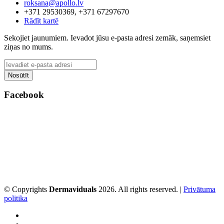
roksana@apollo.lv
+371 29530369, +371 67297670
Rādīt kartē
Sekojiet jaunumiem. Ievadot jūsu e-pasta adresi zemāk, saņemsiet
ziņas no mums.
Facebook
© Copyrights
Dermaviduals
2026. All rights reserved. |
Privātuma
politika