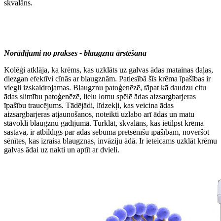
skvalāns.
Norādījumi no prakses - blaugznu ārstēšana
Kolēģi atklāja, ka krēms, kas uzklāts uz galvas ādas matainas daļas,
diezgan efektīvi cīnās ar blaugznām. Patiesībā šīs krēma īpašības ir
viegli izskaidrojamas. Blaugznu patoģenēzē, tāpat kā daudzu citu
ādas slimību patoģenēzē, lielu lomu spēlē ādas aizsargbarjeras
īpašību traucējums. Tādējādi, līdzekļi, kas veicina ādas
aizsargbarjeras atjaunošanos, noteikti uzlabo arī ādas un matu
stāvokli blaugznu gadījumā. Turklāt, skvalāns, kas ietilpst krēma
sastāvā, ir atbildīgs par ādas sebuma pretsēnīšu īpašībām, novēršot
sēnītes, kas izraisa blaugznas, invāziju ādā. Ir ieteicams uzklāt krēmu
galvas ādai uz nakti un aptīt ar dvieli.