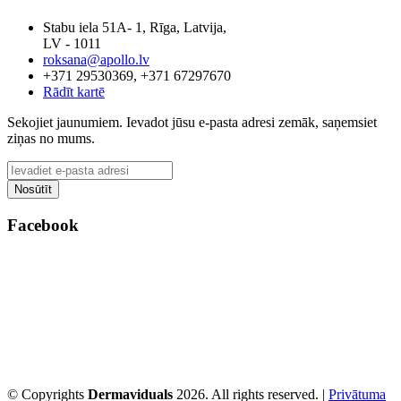
Stabu iela 51A- 1, Rīga, Latvija,
LV - 1011
roksana@apollo.lv
+371 29530369, +371 67297670
Rādīt kartē
Sekojiet jaunumiem. Ievadot jūsu e-pasta adresi zemāk, saņemsiet
ziņas no mums.
Facebook
© Copyrights
Dermaviduals
2026. All rights reserved. |
Privātuma