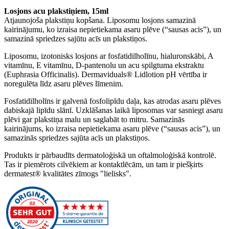
Losjons acu plakstiņiem, 15ml
Atjaunojoša plakstiņu kopšana. Liposomu losjons samazinā
kairinājumu, ko izraisa nepietiekama asaru plēve (“sausas acis”), un
samazinā spriedzes sajūtu acīs un plakstiņos.
Liposomu, izotonisks losjons ar fosfatidilholīnu, hialuronskābi, A
vitamīnu, E vitamīnu, D-pantenolu un acu spilgtuma ekstraktu
(Euphrasia Officinalis). Dermaviduals® Lidlotion pH vērtība ir
noregulēta līdz asaru plēves līmenim.
Fosfatidilholīns ir galvenā fosfolipīdu daļa, kas atrodas asaru plēves
dabiskajā lipīdu slānī. Uzklāšanas laikā liposomas var sasniegt asaru
plēvi gar plakstiņa malu un saglabāt to mitru. Samazinās
kairinājums, ko izraisa nepietiekama asaru plēve (“sausas acis”), un
samazinās spriedzes sajūta acīs un plakstiņos.
Produkts ir pārbaudīts dermatoloģiskā un oftalmoloģiskā kontrolē.
Tas ir piemērots cilvēkiem ar kontaktlēcām, un tam ir piešķirts
dermatest® kvalitātes zīmogs "lielisks".