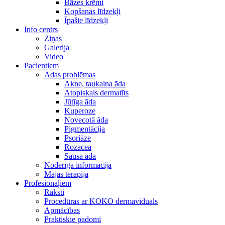
Bāzes krēmi
Kopšanas līdzekļi
Īpašie līdzekļi
Info centrs
Ziņas
Galerija
Video
Pacientiem
Ādas problēmas
Akne, taukaina āda
Atopiskais dermatīts
Jūtīga āda
Kuperoze
Novecotā āda
Pigmentācija
Psoriāze
Rozacea
Sausa āda
Noderīga informācija
Mājas terapija
Profesionāļiem
Raksti
Procedūras ar KOKO dermaviduals
Apmācības
Praktiskie padomi