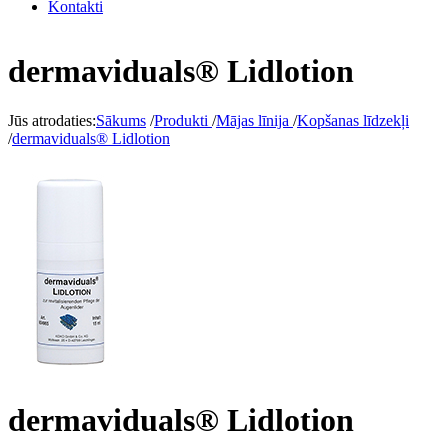
Kontakti
dermaviduals® Lidlotion
Jūs atrodaties:
Sākums
/
Produkti
/
Mājas līnija
/
Kopšanas līdzekļi
/
dermaviduals® Lidlotion
dermaviduals® Lidlotion