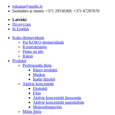
roksana@apollo.lv
Sazināties ar mums: +371 29530369, +371 67297670
Latviski
По-русски
In English
Koko dermaviduals
Par KOKO dermaviduals
Korneoterapija
Pirms un pēc
Raksti
Produkti
Profesionāla līnija
Bāzes produkti
Maskas
Īpašie līdzekļi
Aktīvie koncentrāti
Ekstrakti
Eļļas
Aktīvie koncentrāti liposomās
Aktīvie koncentrāti nanodaļiņās
Monosubstancijas
Mājas līnija