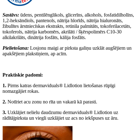
Sastāvs:
ūdens, pentilēnglikols, glicerīns, alkohols, fosfatidilholīns,
1,2-heksāndiols, pantenols, nātrija hlorīds, nātrija hialuronāts,
žibulītes ārstniecīskas ekstrakts
, retinila palmitāts, tokoferilacetāts,
tokoferols, nātrija karbomērs, akrilāti / šķērspolimērs C10-30
alkilakrilāts, dinātrija fosfāts, kālija fosfāts.
Pielietošana:
Losjonu maigi ar pirksta galiņu uzklāt augšējiem un
apakšējiem plakstiņiem, ap acīm.
Praktiskie padomi:
1.
Pirms katras dermaviduals® Lidlotion lietošanas rūpīgi
nomazgājiet rokas.
2.
Notīriet acu zonu no rīta un vakarā kā parasti.
3.
Uzklājiet nelielu daudzumu dermaviduals® Lidlotion uz
rādītājpirksta un viegli uzklājiet uz acs no iekšpuses uz āru.