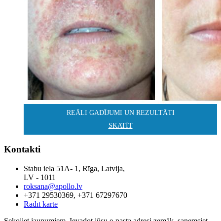
REĀLI GADĪJUMI UN REZULTĀTI
SKATĪT
Kontakti
Stabu iela 51A- 1, Rīga, Latvija,
LV - 1011
roksana@apollo.lv
+371 29530369, +371 67297670
Rādīt kartē
Sekojiet jaunumiem. Ievadot jūsu e-pasta adresi zemāk, saņemsiet