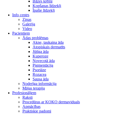
Bāzes krēmi
Kopšanas līdzekļi
Īpašie līdzekļi
Info centrs
Ziņas
Galerija
Video
Pacientiem
Ādas problēmas
Akne, taukaina āda
Atopiskais dermatīts
Jūtīga āda
Kuperoze
Novecotā āda
Pigmentācija
Psoriāze
Rozacea
Sausa āda
Noderīga informācija
Mājas terapija
Profesionāļiem
Raksti
Procedūras ar KOKO dermaviduals
Apmācības
Praktiskie padomi