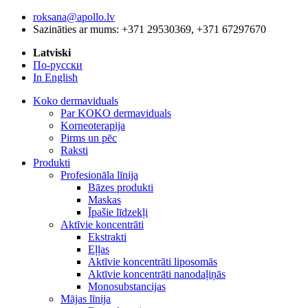
roksana@apollo.lv
Sazināties ar mums: +371 29530369, +371 67297670
Latviski
По-русски
In English
Koko dermaviduals
Par KOKO dermaviduals
Korneoterapija
Pirms un pēc
Raksti
Produkti
Profesionāla līnija
Bāzes produkti
Maskas
Īpašie līdzekļi
Aktīvie koncentrāti
Ekstrakti
Eļļas
Aktīvie koncentrāti liposomās
Aktīvie koncentrāti nanodaļiņās
Monosubstancijas
Mājas līnija