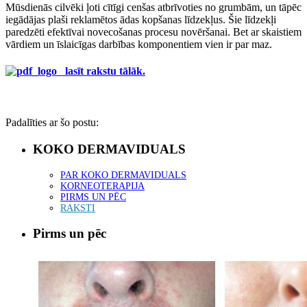
Mūsdienās cilvēki ļoti cītīgi cenšas atbrīvoties no grumbām, un tāpēc
iegādājas plaši reklamētos ādas kopšanas līdzekļus. Šie līdzekļi
paredzēti efektīvai novecošanas procesu novēršanai. Bet ar skaistiem
vārdiem un īslaicīgas darbības komponentiem vien ir par maz.
l
asīt rakstu tālāk.
Padalīties ar šo postu:
KOKO DERMAVIDUALS
PAR KOKO DERMAVIDUALS
KORNEOTERAPIJA
PIRMS UN PĒC
RAKSTI
Pirms un pēc